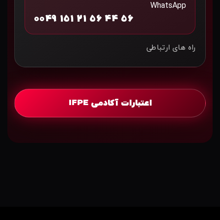
WhatsApp
0049 151 21 56 44 56
راه های ارتباطی
اعتبارات آکادمی IFPE