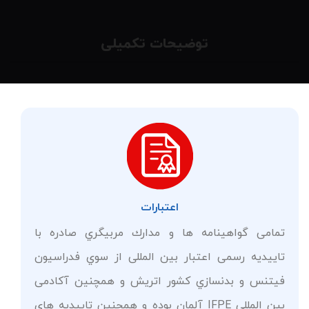
توضیحات تکمیلی
اعتبارات
تمامی گواهینامه ها و مدارك مربیگري صادره با
تاییدیه رسمی اعتبار بین المللی از سوي فدراسیون
فیتنس و بدنسازي کشور اتریش و همچنین آکادمى
بین المللى IFPE آلمان بوده و همچنین تاییدیه‌ های