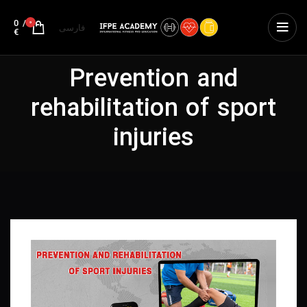
0
/
0
فارسی
€
Prevention and
rehabilitation of sport
injuries