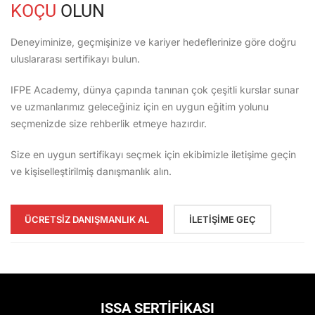
KOÇU
OLUN
Deneyiminize, geçmişinize ve kariyer hedeflerinize göre doğru
uluslararası sertifikayı bulun.
IFPE Academy, dünya çapında tanınan çok çeşitli kurslar sunar
ve uzmanlarımız geleceğiniz için en uygun eğitim yolunu
seçmenizde size rehberlik etmeye hazırdır.
Size en uygun sertifikayı seçmek için ekibimizle iletişime geçin
ve kişiselleştirilmiş danışmanlık alın.
ÜCRETSİZ DANIŞMANLIK AL
İLETİŞİME GEÇ
ISSA SERTİFİKASI