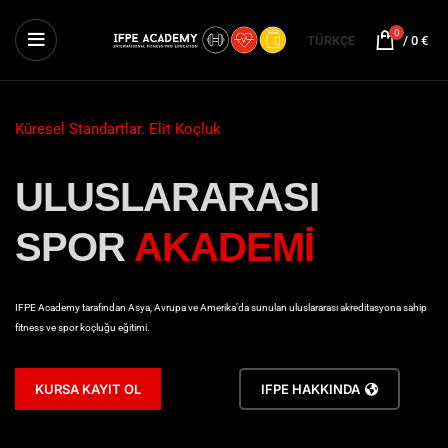
0
TÜRKÇE
/
0
€
Küresel Standartlar. Elit Koçluk
ULUSLARARASI
SPOR
AKADEMİ
IFPE Academy tarafından Asya, Avrupa ve Amerika’da sunulan uluslararası akreditasyona sahip
fitness ve spor koçluğu eğitimi.
KURSA KAYIT OL
IFPE HAKKINDA