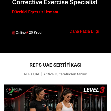
Corrective Exercise Specialist
Düzeltici Egzersiz Uzmanı
Daha Fazla Bilgi
▦
Online
★
20 Kredi
REPS UAE SERTİFİKASI
REPs UAE | Active IQ tarafından tanınır