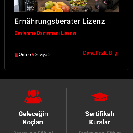
Ernährungsberater Lizenz
Beslenme Danışmanı Lisansı
Daha Fazla Bilgi
▦
Online
★
Seviye 3
Geleceğin
Sertifikalı
Koçları
Kurslar
Başarı İçin Eğitildi
Profesyonel Eğitim