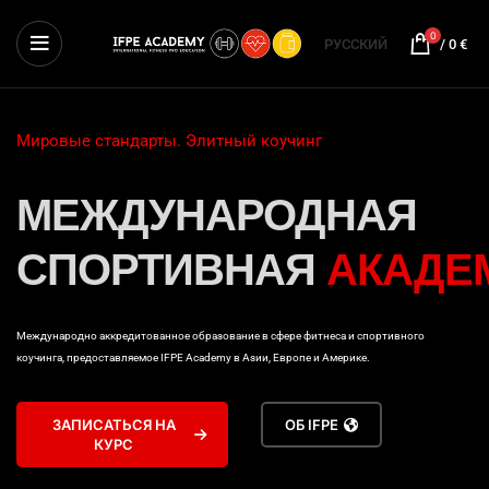
0
РУССКИЙ
/
0
€
Мировые стандарты. Элитный коучинг
МЕЖДУНАРОДНАЯ
СПОРТИВНАЯ
АКАДЕ
Международно аккредитованное образование в сфере фитнеса и спортивного
коучинга, предоставляемое IFPE Academy в Азии, Европе и Америке.
ЗАПИСАТЬСЯ НА
ОБ IFPE
КУРС