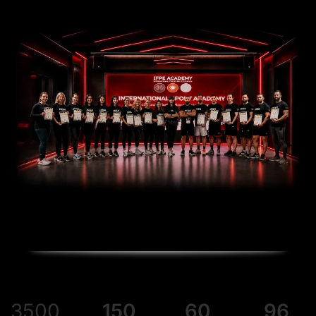
3500
150
60
96