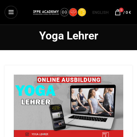
0
ENGLISH
/
0
€
Yoga Lehrer