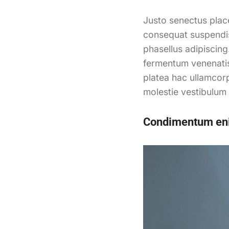
Justo senectus place
consequat suspendis
phasellus adipiscing
fermentum venenatis 
platea hac ullamcorp
molestie vestibulum
Condimentum en