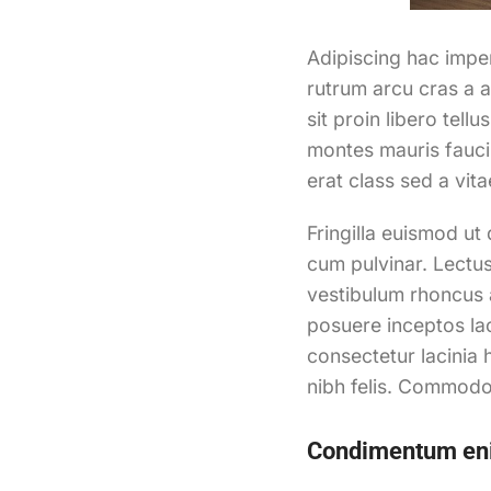
Adipiscing hac imperd
rutrum arcu cras a 
sit proin libero tellu
montes mauris faucib
erat class sed a vita
Fringilla euismod ut
cum pulvinar. Lectu
vestibulum rhoncus a
posuere inceptos lao
consectetur lacinia
nibh felis. Commodo
Condimentum en