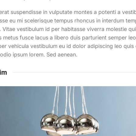
rat suspendisse in vulputate montes a potenti a vestib
se eu mi scelerisque tempus rhoncus in interdum tempu
. Vitae vestibulum id per habitasse viverra molestie q
metus fusce lacus a libero duis parturient semper leo a
er vehicula vestibulum eu id dolor adipiscing leo qui
 odio ipsum lorem. Sed aenean.
im