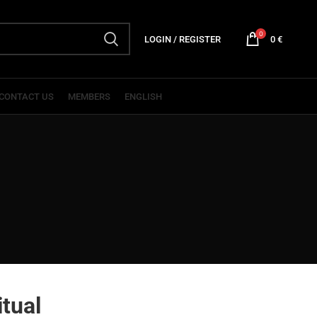
0
LOGIN / REGISTER
0
€
CONTACT US
MEMBERS
ENGLISH
itual