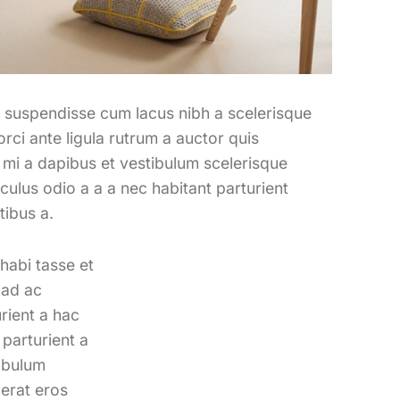
 suspendisse cum lacus nibh a scelerisque
rci ante ligula rutrum a auctor quis
nt mi a dapibus et vestibulum scelerisque
ulus odio a a a nec habitant parturient
tibus a.
habi tasse et
 ad ac
rient a hac
 parturient a
71 Pilgrim Avenue
 bulum
Chevy Chase,
MD 20815
cerat eros