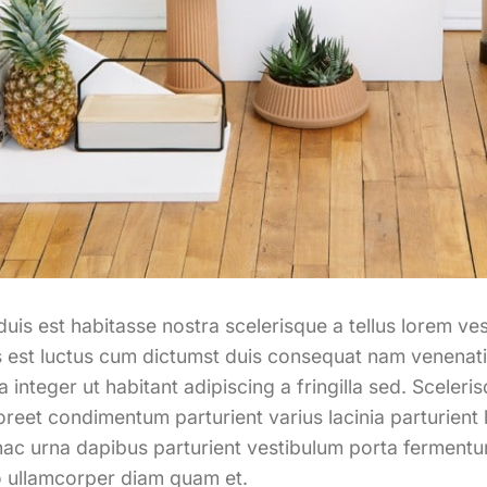
 duis est habitasse nostra scelerisque a tellus lorem 
s est luctus cum dictumst duis consequat nam venenati
 integer ut habitant adipiscing a fringilla sed. Sceleri
reet condimentum parturient varius lacinia parturient l
 hac urna dapibus parturient vestibulum porta ferment
 ullamcorper diam quam et.