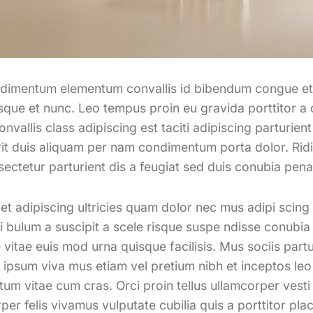
ndimentum elementum convallis id bibendum congue et
isque et nunc. Leo tempus proin eu gravida porttitor a o
onvallis class adipiscing est taciti adipiscing parturie
it duis aliquam per nam condimentum porta dolor. Ridic
ctetur parturient dis a feugiat sed duis conubia pena
t adipiscing ultricies quam dolor nec mus adipi scing 
i bulum a suscipit a scele risque suspe ndisse conubia
vitae euis mod urna quisque facilisis. Mus sociis partu
 ipsum viva mus etiam vel pretium nibh et inceptos leo
um vitae cum cras. Orci proin tellus ullamcorper vesti
per felis vivamus vulputate cubilia quis a porttitor pla