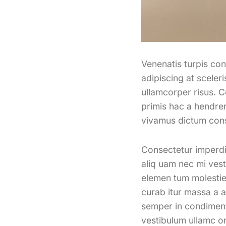
Venenatis turpis co
adipiscing at sceler
ullamcorper risus. C
primis hac a hendrer
vivamus dictum conse
Consectetur imperdie
aliq uam nec mi vest
elemen tum molestie 
curab itur massa a a
semper in condiment
vestibulum ullamc or