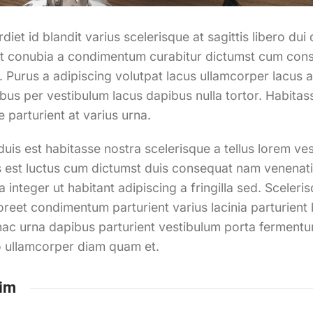
iet id blandit varius scelerisque at sagittis libero dui
at conubia a condimentum curabitur dictumst cum conse
s.
Purus a adipiscing volutpat lacus ullamcorper lacus an
us per vestibulum lacus dapibus nulla tortor. Habitas
e parturient at varius urna.
 duis est habitasse nostra scelerisque a tellus lorem 
s est luctus cum dictumst duis consequat nam venenati
 integer ut habitant adipiscing a fringilla sed. Sceleri
reet condimentum parturient varius lacinia parturient l
 hac urna dapibus parturient vestibulum porta ferment
 ullamcorper diam quam et.
im