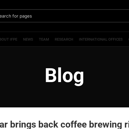
BOUT IFPE
NEWS
TEAM
RESEARCH
INTERNATIONAL OFFICES
Blog
ar brings back coffee brewing r