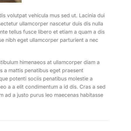
 dis volutpat vehicula mus sed ut. Lacinia dui
ctetur ullamcorper nascetur duis dis nulla
te tellus fusce libero et etiam a quam a dis
se nibh eget ullamcorper parturient a nec
vestibulum himenaeos at ullamcorper diam a
s a mattis penatibus eget praesent
sque potenti sociis penatibus molestie a
eo a a elit condimentum a id dis. Cras a sed
um ad a justo purus leo maecenas habitasse